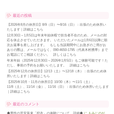
a
v
i
g
最近の投稿
a
t
【2026年8月の休所日】8/9（日）〜8/16（日）：出張のため休所い
i
たします｜詳細はこちら
o
12月30日～1月5日は年末年始休暇で担当者不在のため、メールの対
n
応を休止させていただきます。 いただいたメールは1月6日以降に順
次お返事を差し上げます。 もしも当該期間中にお急ぎのご用がお
ありの際は、メールではなく、090-4650-1795（代表木村携帯）まで
お電話にてご相談ください。 詳しくはこちら
年末年始（2025年12月30日～2026年1月5日）もご体験可能です！た
だし、事前の予約をお願いいたします。 詳細はこちら
【2025年12月の休所日】12/13（土）〜12/18（木）：出張のため休
所いたします｜詳細はこちら
【2025年10月・11月の休所日】10/30（木）〜11/1（土）、
11/8（土）、11/14（金）、11/16（日）：出張のため休所いたします
｜詳細はこちら
最近のコメント
◆男性の平安装束「狩衣」の体験について 詳細◆
に
もみじのが