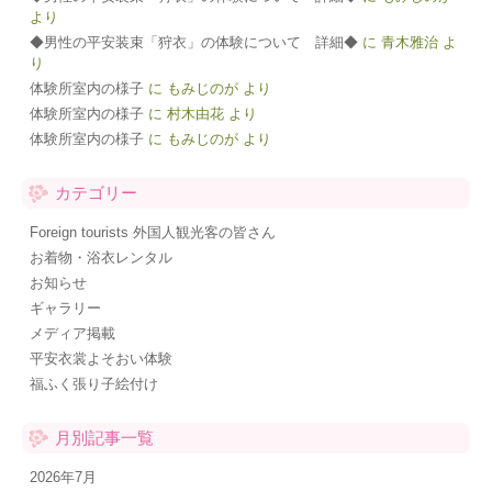
より
◆男性の平安装束「狩衣」の体験について 詳細◆
に
青木雅治
よ
り
体験所室内の様子
に
もみじのが
より
体験所室内の様子
に
村木由花
より
体験所室内の様子
に
もみじのが
より
カテゴリー
Foreign tourists 外国人観光客の皆さん
お着物・浴衣レンタル
お知らせ
ギャラリー
メディア掲載
平安衣裳よそおい体験
福ふく張り子絵付け
月別記事一覧
2026年7月