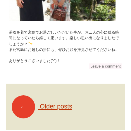
浴衣を着て宮島でお過ごしいただいた事が、お二人の心に残る時
間になっていたら嬉しく思います。楽しい思い出になりましたで
しょうか？
また宮島にお越しの折にも、ぜひお顔を拝見させてくださいね。
ありがとうございました(^^)！
Leave a comment
P
o
←
Older posts
s
t
s
n