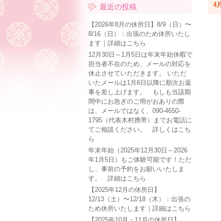
4月
最近の投稿
【2026年8月の休所日】8/9（日）〜
8/16（日）：出張のため休所いたし
ます｜詳細はこちら
12月30日～1月5日は年末年始休暇で
担当者不在のため、メールの対応を
休止させていただきます。 いただ
いたメールは1月6日以降に順次お返
事を差し上げます。 もしも当該期
間中にお急ぎのご用がおありの際
は、メールではなく、090-4650-
1795（代表木村携帯）までお電話に
てご相談ください。 詳しくはこち
ら
年末年始（2025年12月30日～2026
年1月5日）もご体験可能です！ただ
し、事前の予約をお願いいたしま
す。 詳細はこちら
【2025年12月の休所日】
12/13（土）〜12/18（木）：出張の
ため休所いたします｜詳細はこちら
【2025年10月・11月の休所日】