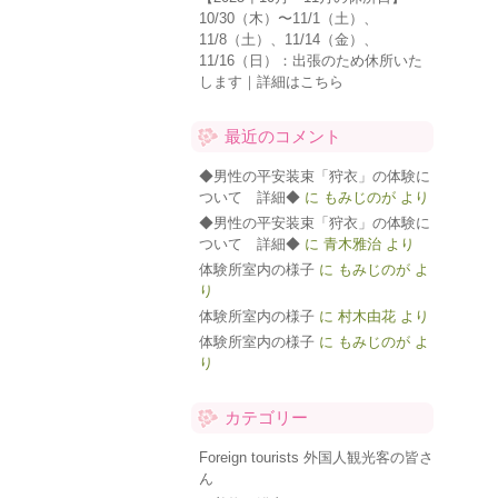
10/30（木）〜11/1（土）、
11/8（土）、11/14（金）、
11/16（日）：出張のため休所いた
します｜詳細はこちら
最近のコメント
◆男性の平安装束「狩衣」の体験に
ついて 詳細◆
に
もみじのが
より
◆男性の平安装束「狩衣」の体験に
ついて 詳細◆
に
青木雅治
より
体験所室内の様子
に
もみじのが
よ
り
体験所室内の様子
に
村木由花
より
体験所室内の様子
に
もみじのが
よ
り
カテゴリー
Foreign tourists 外国人観光客の皆さ
ん