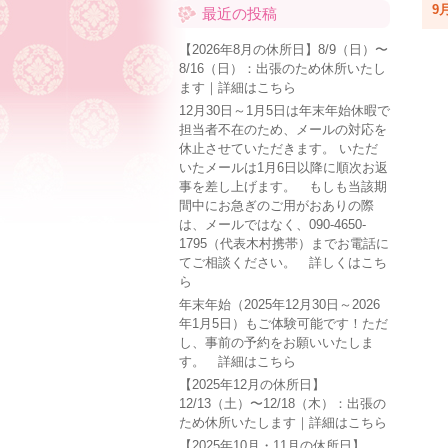
9月
最近の投稿
【2026年8月の休所日】8/9（日）〜
8/16（日）：出張のため休所いたし
ます｜詳細はこちら
12月30日～1月5日は年末年始休暇で
担当者不在のため、メールの対応を
休止させていただきます。 いただ
いたメールは1月6日以降に順次お返
事を差し上げます。 もしも当該期
間中にお急ぎのご用がおありの際
は、メールではなく、090-4650-
1795（代表木村携帯）までお電話に
てご相談ください。 詳しくはこち
ら
年末年始（2025年12月30日～2026
年1月5日）もご体験可能です！ただ
し、事前の予約をお願いいたしま
す。 詳細はこちら
【2025年12月の休所日】
12/13（土）〜12/18（木）：出張の
ため休所いたします｜詳細はこちら
【2025年10月・11月の休所日】