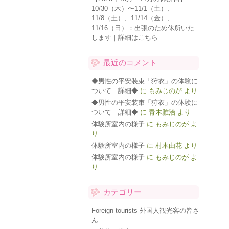
10/30（木）〜11/1（土）、
11/8（土）、11/14（金）、
11/16（日）：出張のため休所いた
します｜詳細はこちら
最近のコメント
◆男性の平安装束「狩衣」の体験に
ついて 詳細◆
に
もみじのが
より
◆男性の平安装束「狩衣」の体験に
ついて 詳細◆
に
青木雅治
より
体験所室内の様子
に
もみじのが
よ
り
体験所室内の様子
に
村木由花
より
体験所室内の様子
に
もみじのが
よ
り
カテゴリー
Foreign tourists 外国人観光客の皆さ
ん