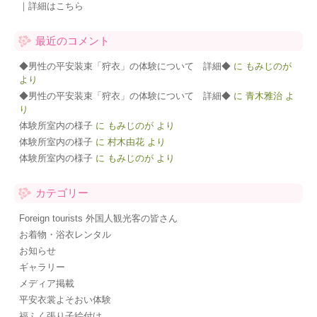
｜詳細はこちら
最近のコメント
◆男性の平安装束「狩衣」の体験について 詳細◆
に
もみじのが
より
◆男性の平安装束「狩衣」の体験について 詳細◆
に
青木雅治
よ
り
体験所室内の様子
に
もみじのが
より
体験所室内の様子
に
村木由花
より
体験所室内の様子
に
もみじのが
より
カテゴリー
Foreign tourists 外国人観光客の皆さん
お着物・浴衣レンタル
お知らせ
ギャラリー
メディア掲載
平安衣裳よそおい体験
福ふく張り子絵付け