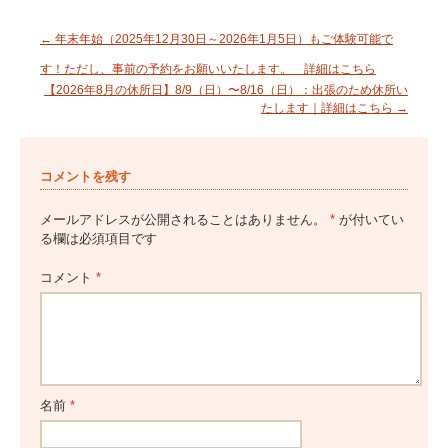
P
←
年末年始（2025年12月30日～2026年1月5日）もご体験可能で
o
す！ただし、事前の予約をお願いいたします。 詳細はこちら
【2026年8月の休所日】8/9（日）〜8/16（日）：出張のため休所い
s
たします｜詳細はこちら
→
t
n
コメントを残す
a
v
メールアドレスが公開されることはありません。
*
が付いてい
る欄は必須項目です
i
g
コメント
*
a
t
i
o
名前
*
n