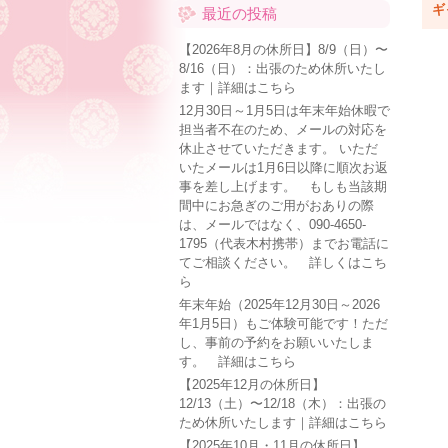
ギ
最近の投稿
【2026年8月の休所日】8/9（日）〜
8/16（日）：出張のため休所いたし
ます｜詳細はこちら
12月30日～1月5日は年末年始休暇で
担当者不在のため、メールの対応を
休止させていただきます。 いただ
いたメールは1月6日以降に順次お返
事を差し上げます。 もしも当該期
間中にお急ぎのご用がおありの際
は、メールではなく、090-4650-
1795（代表木村携帯）までお電話に
てご相談ください。 詳しくはこち
ら
年末年始（2025年12月30日～2026
年1月5日）もご体験可能です！ただ
し、事前の予約をお願いいたしま
す。 詳細はこちら
【2025年12月の休所日】
12/13（土）〜12/18（木）：出張の
ため休所いたします｜詳細はこちら
【2025年10月・11月の休所日】