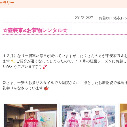
ャラリー
2015/12/27
お着物・浴衣レ
☆壺装束&お着物レンタル☆
１２月になり一層寒い毎日が続いていますが、たくさんの方が平安衣裳＆
ます
ご紹介が遅くなってしまったので、１１月の紅葉シーズンにお越し
りがとうございます(^^)
皆さま、平安のお参りスタイルで大聖院さんに、凛としたお着物姿で厳島
礼参りをなさっています