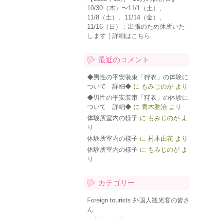
10/30（木）〜11/1（土）、
11/8（土）、11/14（金）、
11/16（日）：出張のため休所いた
します｜詳細はこちら
最近のコメント
◆男性の平安装束「狩衣」の体験に
ついて 詳細◆
に
もみじのが
より
◆男性の平安装束「狩衣」の体験に
ついて 詳細◆
に
青木雅治
より
体験所室内の様子
に
もみじのが
よ
り
体験所室内の様子
に
村木由花
より
体験所室内の様子
に
もみじのが
よ
り
カテゴリー
Foreign tourists 外国人観光客の皆さ
ん