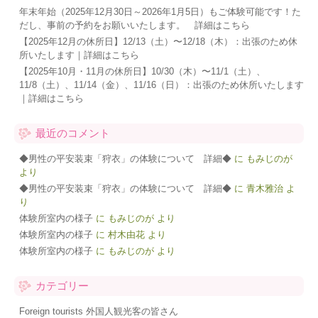
年末年始（2025年12月30日～2026年1月5日）もご体験可能です！た
だし、事前の予約をお願いいたします。 詳細はこちら
【2025年12月の休所日】12/13（土）〜12/18（木）：出張のため休
所いたします｜詳細はこちら
【2025年10月・11月の休所日】10/30（木）〜11/1（土）、
11/8（土）、11/14（金）、11/16（日）：出張のため休所いたします
｜詳細はこちら
最近のコメント
◆男性の平安装束「狩衣」の体験について 詳細◆
に
もみじのが
より
◆男性の平安装束「狩衣」の体験について 詳細◆
に
青木雅治
よ
り
体験所室内の様子
に
もみじのが
より
体験所室内の様子
に
村木由花
より
体験所室内の様子
に
もみじのが
より
カテゴリー
Foreign tourists 外国人観光客の皆さん