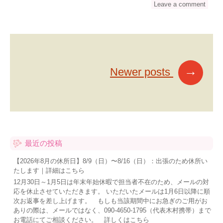
Leave a comment
P
o
→
Newer posts
s
t
s
n
a
v
i
最近の投稿
g
a
【2026年8月の休所日】8/9（日）〜8/16（日）：出張のため休所い
t
たします｜詳細はこちら
i
o
12月30日～1月5日は年末年始休暇で担当者不在のため、メールの対
n
応を休止させていただきます。 いただいたメールは1月6日以降に順
次お返事を差し上げます。 もしも当該期間中にお急ぎのご用がお
ありの際は、メールではなく、090-4650-1795（代表木村携帯）まで
お電話にてご相談ください。 詳しくはこちら